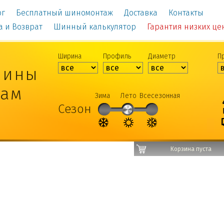
ог
Бесплатный шиномонтаж
Доставка
Контакты
а и Возврат
Шинный калькулятор
Гарантия низких цен!
Ширина
Профиль
Диаметр
П
шины
рам
Зима
Лето
Всесезонная
Сезон
Корзина пуста