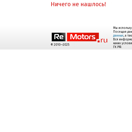
Ничего не нашлось!
Мы использу
Посещая дан
данных
, а т
Вся информа
каких услов
© 2010—2025
ГК РФ.