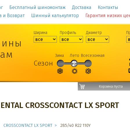
ог
Бесплатный шиномонтаж
Доставка
Контакты
а и Возврат
Шинный калькулятор
Гарантия низких цен!
Ширина
Профиль
Диаметр
П
шины
рам
Зима
Лето
Всесезонная
Сезон
Корзина пуста
ENTAL CROSSCONTACT LX SPORT
CROSSCONTACT LX SPORT
285/40 R22 110Y