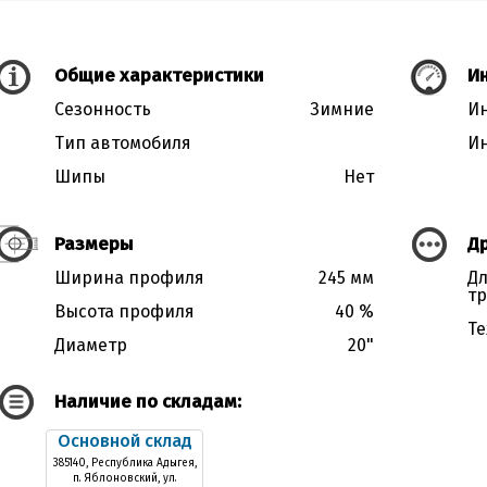
Общие характеристики
Ин
Сезонность
Зимние
Ин
Тип автомобиля
Ин
Шипы
Нет
Размеры
Д
Ширина профиля
245 мм
Дл
тр
Высота профиля
40 %
Те
Диаметр
20"
Наличие по складам:
Основной склад
385140, Республика Адыгея,
п. Яблоновский, ул.