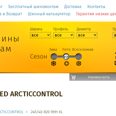
ог
Бесплатный шиномонтаж
Доставка
Контакты
а и Возврат
Шинный калькулятор
Гарантия низких цен!
Ширина
Профиль
Диаметр
П
шины
рам
Зима
Лето
Всесезонная
Сезон
Корзина пуста
ED ARCTICCONTROL
CTICCONTROL
245/40 R20 99H XL