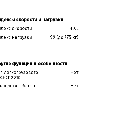
дексы скорости и нагрузки
декс скорости
H XL
декс нагрузки
99 (до 775 кг)
ругие функции и особенности
я легкогрузового
Нет
анспорта
хнология RunFlat
Нет