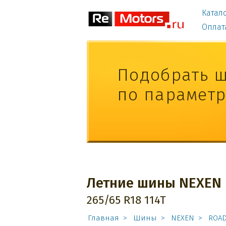
Катал
Оплат
Подобрать 
по парамет
Летние шины NEXEN 
265/65 R18 114T
Главная
Шины
NEXEN
ROAD