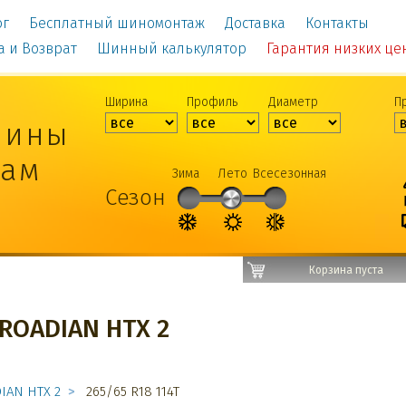
ог
Бесплатный шиномонтаж
Доставка
Контакты
а и Возврат
Шинный калькулятор
Гарантия низких цен!
Ширина
Профиль
Диаметр
П
шины
рам
Зима
Лето
Всесезонная
Сезон
Корзина пуста
ROADIAN HTX 2
IAN HTX 2
265/65 R18 114T