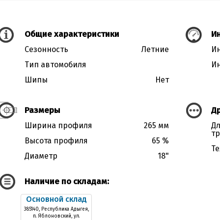
Общие характеристики
Ин
Сезонность
Летние
Ин
Тип автомобиля
Ин
Шипы
Нет
Размеры
Д
Ширина профиля
265 мм
Дл
тр
Высота профиля
65 %
Те
Диаметр
18"
Наличие по складам:
Основной склад
385140, Республика Адыгея,
п. Яблоновский, ул.