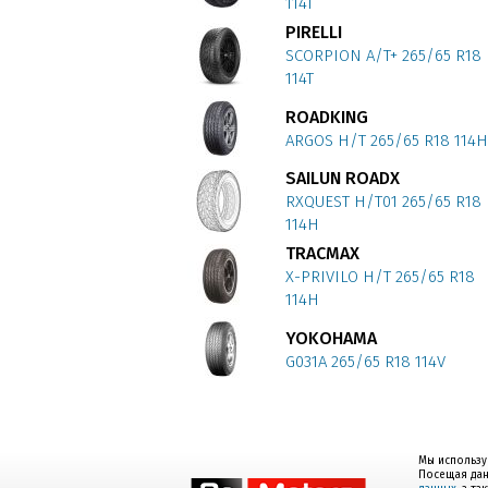
114T
PIRELLI
SCORPION A/T+ 265/65 R18
114T
ROADKING
ARGOS H/T 265/65 R18 114H
SAILUN ROADX
RXQUEST H/T01 265/65 R18
114H
TRACMAX
X-PRIVILO H/T 265/65 R18
114H
YOKOHAMA
G031A 265/65 R18 114V
Мы использу
Посещая дан