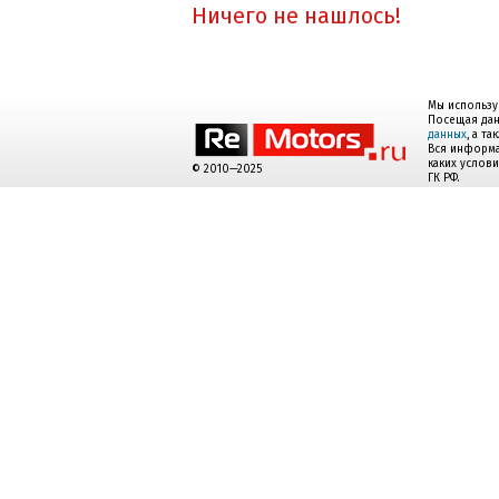
Ничего не нашлось!
Мы использу
Посещая дан
данных
, а т
Вся информа
каких услов
© 2010—2025
ГК РФ.