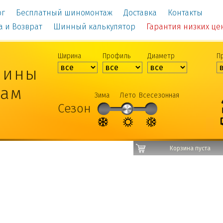
ог
Бесплатный шиномонтаж
Доставка
Контакты
а и Возврат
Шинный калькулятор
Гарантия низких цен!
Ширина
Профиль
Диаметр
П
шины
рам
Зима
Лето
Всесезонная
Сезон
Корзина пуста