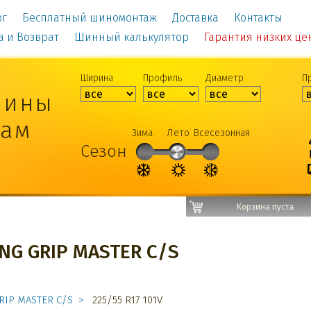
ог
Бесплатный шиномонтаж
Доставка
Контакты
а и Возврат
Шинный калькулятор
Гарантия низких цен!
Ширина
Профиль
Диаметр
П
шины
рам
Зима
Лето
Всесезонная
Сезон
Корзина пуста
NG GRIP MASTER C/S
RIP MASTER C/S
225/55 R17 101V