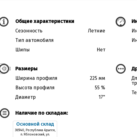
Общие характеристики
Ин
Сезонность
Летние
Ин
Тип автомобиля
Ин
Шипы
Нет
Размеры
Д
Ширина профиля
225 мм
Дл
тр
Высота профиля
55 %
Те
Диаметр
17"
Наличие по складам:
Основной склад
385140, Республика Адыгея,
п. Яблоновский, ул.